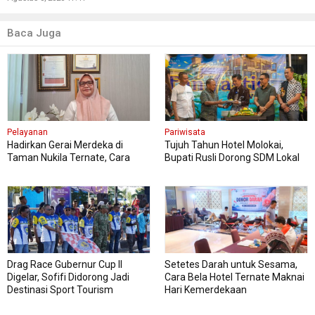
Baca Juga
Pelayanan
Pariwisata
Hadirkan Gerai Merdeka di
Tujuh Tahun Hotel Molokai,
Taman Nukila Ternate, Cara
Bupati Rusli Dorong SDM Lokal
DPMPTSP Permudah Legalitas
Perkuat Pariwisata Morotai
Usaha
Drag Race Gubernur Cup II
Setetes Darah untuk Sesama,
Digelar, Sofifi Didorong Jadi
Cara Bela Hotel Ternate Maknai
Destinasi Sport Tourism
Hari Kemerdekaan