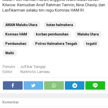
Kilwow. Kemudian Arief Rahman Tamrin, Nina Chesly, dan
Lasfikarman selaku tim regu Komnas HAM RI.
AMAN Maluku Utara
hutan halmahera
Komnas HAM
korban pembunuhan
Maluku Utara
Pembunuhan
Polres Halmahera Tengah
togutil
Walhi
Penulis
:
Julfikar Sangaji
Editor
:
Nurkholis Lamaau
Komentar