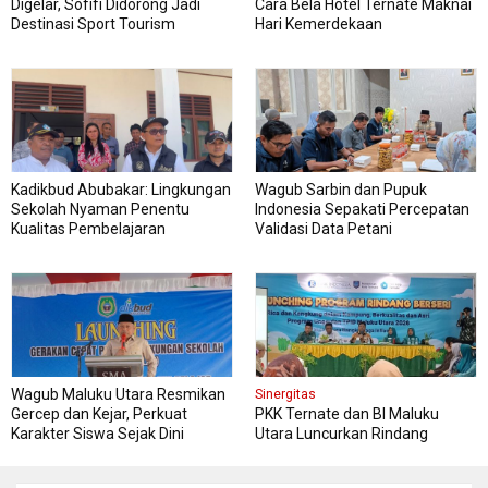
Digelar, Sofifi Didorong Jadi
Cara Bela Hotel Ternate Maknai
Destinasi Sport Tourism
Hari Kemerdekaan
Kadikbud Abubakar: Lingkungan
Wagub Sarbin dan Pupuk
Sekolah Nyaman Penentu
Indonesia Sepakati Percepatan
Kualitas Pembelajaran
Validasi Data Petani
Wagub Maluku Utara Resmikan
Sinergitas
Gercep dan Kejar, Perkuat
PKK Ternate dan BI Maluku
Karakter Siswa Sejak Dini
Utara Luncurkan Rindang
Berseri Perkuat Ketahanan
Pangan