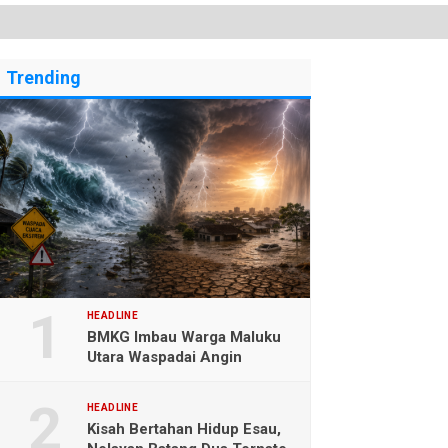
Trending
HEADLINE
BMKG Imbau Warga Maluku
Utara Waspadai Angin
Kencang dan Gelombang
Tinggi
HEADLINE
Kisah Bertahan Hidup Esau,