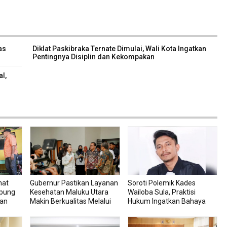
as
Diklat Paskibraka Ternate Dimulai, Wali Kota Ingatkan
Pentingnya Disiplin dan Kekompakan
al,
hat
Gubernur Pastikan Layanan
Soroti Polemik Kades
mpung
Kesehatan Maluku Utara
Wailoba Sula, Praktisi
uan
Makin Berkualitas Melalui
Hukum Ingatkan Bahaya
RSU dan RSJ Sofifi
Intervensi Politik