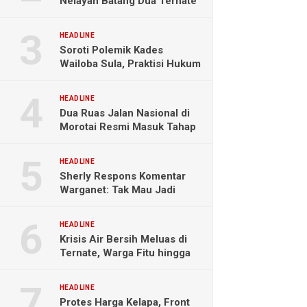
Nelayan Batang Dua Ternate
Selamat Setelah Hanyut
Hampir Sebulan
HEADLINE
Soroti Polemik Kades
Wailoba Sula, Praktisi Hukum
Ingatkan Bahaya Intervensi
Politik
HEADLINE
Dua Ruas Jalan Nasional di
Morotai Resmi Masuk Tahap
Pengerjaan
HEADLINE
Sherly Respons Komentar
Warganet: Tak Mau Jadi
Orang Lain, Fokus Buktikan
Hasil Kerja
HEADLINE
Krisis Air Bersih Meluas di
Ternate, Warga Fitu hingga
Maliaro Mengeluh
HEADLINE
Protes Harga Kelapa, Front