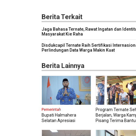
Berita Terkait
Jaga Bahasa Ternate, Rawat Ingatan dan Identit
Masyarakat Kie Raha
Disdukcapil Ternate Raih Sertifikasi Internasion
Perlindungan Data Warga Makin Kuat
Berita Lainnya
Program Ternate Se
Pemerintah
Bupati Halmahera
Berjalan, Warga Ka
Selatan Apresiasi
Pisang Terima Bant
Gubernur Sherly Dorong
Kursi Roda
Transformasi Digital