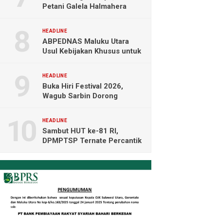
Petani Galela Halmahera
Utara Blokade Akses PT
NICO
HEADLINE
ABPEDNAS Maluku Utara
Usul Kebijakan Khusus untuk
Koperasi Desa di Wilayah
Kepulauan
HEADLINE
Buka Hiri Festival 2026,
Wagub Sarbin Dorong
Pariwisata Berbasis Alam dan
Digital
HEADLINE
Sambut HUT ke-81 RI,
DPMPTSP Ternate Percantik
Kantor dengan Nuansa
Merah Putih