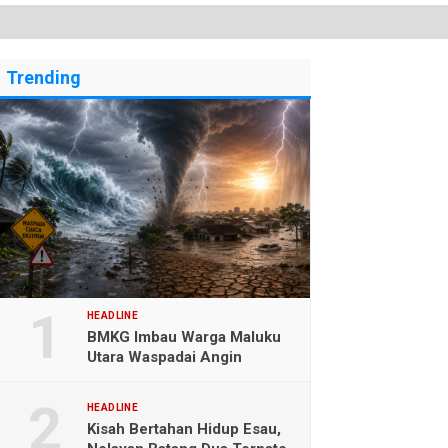
Trending
HEADLINE
BMKG Imbau Warga Maluku
Utara Waspadai Angin
Kencang dan Gelombang
Tinggi
HEADLINE
Kisah Bertahan Hidup Esau,