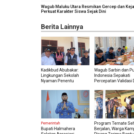
Wagub Maluku Utara Resmikan Gercep dan Keja
Perkuat Karakter Siswa Sejak Dini
Berita Lainnya
Kadikbud Abubakar:
Wagub Sarbin dan P
Lingkungan Sekolah
Indonesia Sepakati
Nyaman Penentu
Percepatan Validasi 
Kualitas Pembelajaran
Petani
Program Ternate Se
Pemerintah
Bupati Halmahera
Berjalan, Warga Ka