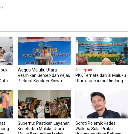
r,
upuk
Wagub Maluku Utara
Sinergitas
Resmikan Gercep dan Kejar,
PKK Ternate dan BI Maluku
Data
Perkuat Karakter Siswa
Utara Luncurkan Rindang
Sejak Dini
Berseri Perkuat Ketahanan
Pangan
hat
Gubernur Pastikan Layanan
Soroti Polemik Kades
mpung
Kesehatan Maluku Utara
Wailoba Sula, Praktisi