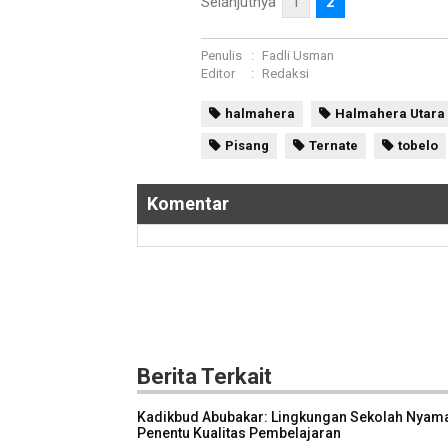
Selanjutnya
1
2
Penulis
:
Fadli Usman
Editor
:
Redaksi
halmahera
Halmahera Utara
Pisang
Ternate
tobelo
Komentar
Berita Terkait
Kadikbud Abubakar: Lingkungan Sekolah Nyam
Penentu Kualitas Pembelajaran