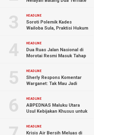
Nelayan Batang Dua Ternate
Selamat Setelah Hanyut
Hampir Sebulan
HEADLINE
Soroti Polemik Kades
Wailoba Sula, Praktisi Hukum
Ingatkan Bahaya Intervensi
Politik
HEADLINE
Dua Ruas Jalan Nasional di
Morotai Resmi Masuk Tahap
Pengerjaan
HEADLINE
Sherly Respons Komentar
Warganet: Tak Mau Jadi
Orang Lain, Fokus Buktikan
Hasil Kerja
HEADLINE
ABPEDNAS Maluku Utara
Usul Kebijakan Khusus untuk
Koperasi Desa di Wilayah
Kepulauan
HEADLINE
Krisis Air Bersih Meluas di