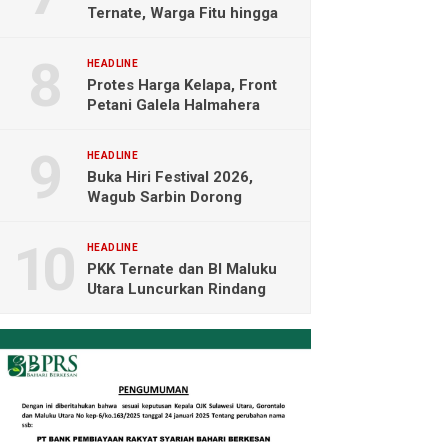
Ternate, Warga Fitu hingga
Maliaro Mengeluh
HEADLINE
Protes Harga Kelapa, Front
Petani Galela Halmahera
Utara Blokade Akses PT
NICO
HEADLINE
Buka Hiri Festival 2026,
Wagub Sarbin Dorong
Pariwisata Berbasis Alam dan
Digital
HEADLINE
PKK Ternate dan BI Maluku
Utara Luncurkan Rindang
Berseri Perkuat Ketahanan
Pangan