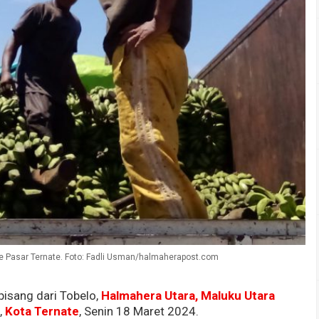
ke Pasar Ternate. Foto: Fadli Usman/halmaherapost.com
pisang dari Tobelo,
Halmahera Utara,
Maluku Utara
s
,
Kota Ternate
, Senin 18 Maret 2024.