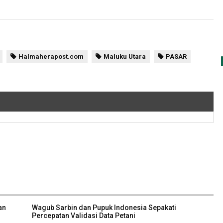
Halmaherapost.com
Maluku Utara
PASAR
an
Wagub Sarbin dan Pupuk Indonesia Sepakati
Percepatan Validasi Data Petani