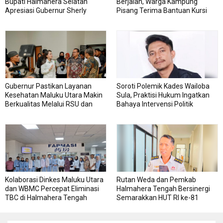
Bupati Halmahera Selatan
Berjalan, Warga Kampung
Apresiasi Gubernur Sherly
Pisang Terima Bantuan Kursi
Dorong Transformasi Digital
Roda
Pengadaan Barang dan Jasa
Gubernur Pastikan Layanan
Soroti Polemik Kades Wailoba
Kesehatan Maluku Utara Makin
Sula, Praktisi Hukum Ingatkan
Berkualitas Melalui RSU dan
Bahaya Intervensi Politik
RSJ Sofifi
Kolaborasi Dinkes Maluku Utara
Rutan Weda dan Pemkab
dan WBMC Percepat Eliminasi
Halmahera Tengah Bersinergi
TBC di Halmahera Tengah
Semarakkan HUT RI ke-81