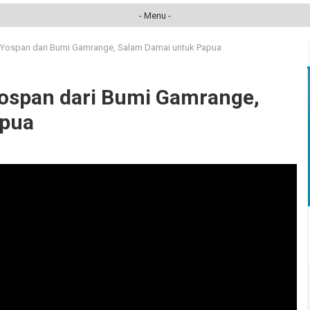
- Menu -
 Yospan dari Bumi Gamrange, Salam Damai untuk Papua
ospan dari Bumi Gamrange,
apua