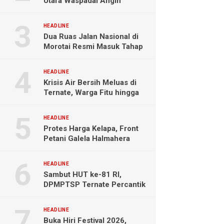
Utara Waspadai Angin
Kencang dan Gelombang
Tinggi
HEADLINE
Dua Ruas Jalan Nasional di
Morotai Resmi Masuk Tahap
Pengerjaan
HEADLINE
Krisis Air Bersih Meluas di
Ternate, Warga Fitu hingga
Maliaro Mengeluh
HEADLINE
Protes Harga Kelapa, Front
Petani Galela Halmahera
Utara Blokade Akses PT
NICO
HEADLINE
Sambut HUT ke-81 RI,
DPMPTSP Ternate Percantik
Kantor dengan Nuansa
Merah Putih
HEADLINE
Buka Hiri Festival 2026,