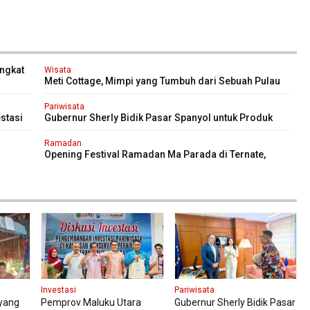
Angkat
Wisata
Meti Cottage, Mimpi yang Tumbuh dari Sebuah Pulau
Kecil di Halmahera
Pariwisata
stasi
Gubernur Sherly Bidik Pasar Spanyol untuk Produk
Rempah dan Pariwisata
Ramadan
Opening Festival Ramadan Ma Parada di Ternate,
Gaungkan Konten Berbasis Budaya
Investasi
Pariwisata
 yang
Pemprov Maluku Utara
Gubernur Sherly Bidik Pasar