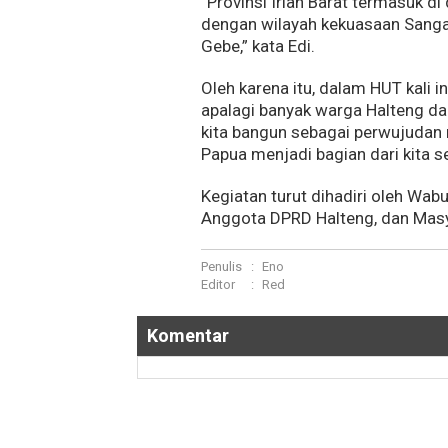
“Provinsi Irian Barat termasuk d
dengan wilayah kekuasaan Sangaj
Gebe,” kata Edi.
Oleh karena itu, dalam HUT kali 
apalagi banyak warga Halteng dan 
kita bangun sebagai perwujudan 
Papua menjadi bagian dari kita se
Kegiatan turut dihadiri oleh Wab
Anggota DPRD Halteng, dan Masy
Penulis
:
Eno
Editor
:
Red
Komentar