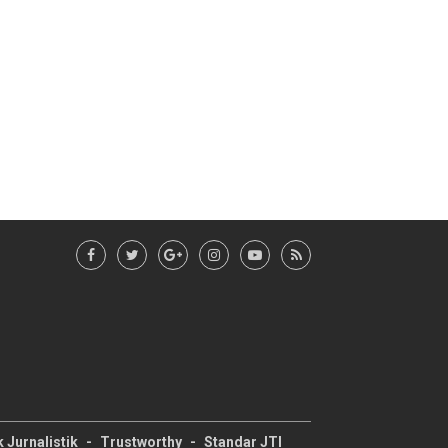
 Jurnalistik
Trustworthy
Standar JTI