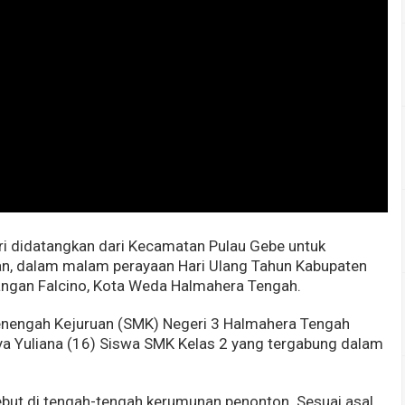
ri didatangkan dari Kecamatan Pulau Gebe untuk
, dalam malam perayaan Hari Ulang Tahun Kabupaten
angan Falcino, Kota Weda Halmahera Tengah.
enengah Kejuruan (SMK) Negeri 3 Halmahera Tengah
ya Yuliana (16) Siswa SMK Kelas 2 yang tergabung dalam
but di tengah-tengah kerumunan penonton. Sesuai asal