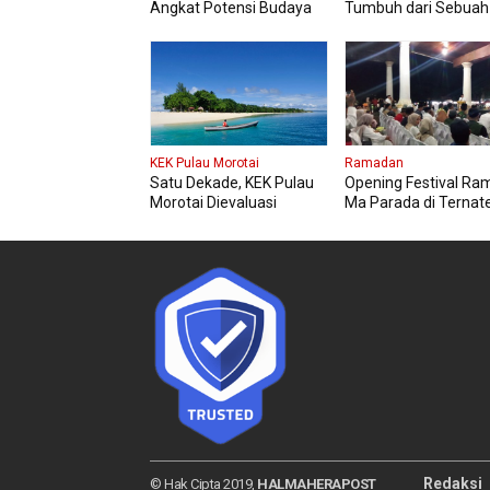
Angkat Potensi Budaya
Tumbuh dari Sebuah
dan UMKM Tidore
Kecil di Halmahera
KEK Pulau Morotai
Ramadan
Satu Dekade, KEK Pulau
Opening Festival R
Morotai Dievaluasi
Ma Parada di Ternate
Gaungkan Konten Be
Budaya
Redaksi
© Hak Cipta 2019,
HALMAHERAPOST