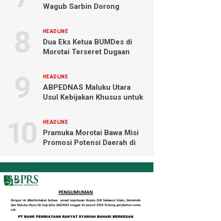
Wagub Sarbin Dorong
Pariwisata Berbasis Alam dan
Digital
HEADLINE
Dua Eks Ketua BUMDes di
Morotai Terseret Dugaan
Korupsi, Audit Resmi Masuk
Polisi
HEADLINE
ABPEDNAS Maluku Utara
Usul Kebijakan Khusus untuk
Koperasi Desa di Wilayah
Kepulauan
HEADLINE
Pramuka Morotai Bawa Misi
Promosi Potensi Daerah di
Jambore Nasional XII
Cibubur