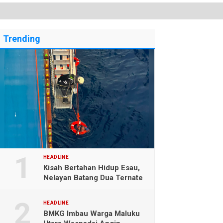
Trending
HEADLINE
Kisah Bertahan Hidup Esau,
Nelayan Batang Dua Ternate
Selamat Setelah Hanyut
Hampir Sebulan
HEADLINE
BMKG Imbau Warga Maluku