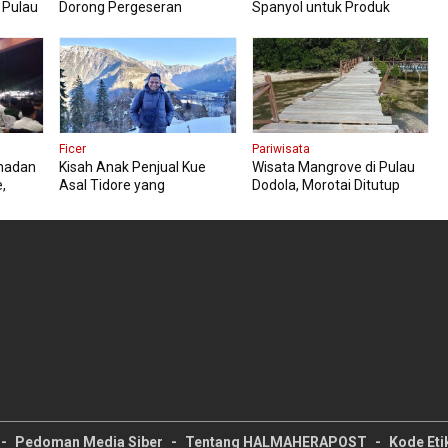
 Pulau
Dorong Pergeseran
Spanyol untuk Produk
Investasi ke Wisata Bahari
Rempah dan Pariwisata
Berbasis Konservasi
Ficer
Pariwisata
amadan
Kisah Anak Penjual Kue
Wisata Mangrove di Pulau
,
Asal Tidore yang
Dodola, Morotai Ditutup
rbasis
Mengunjungi 12 Negara
Sementara
Pedoman Media Siber
Tentang HALMAHERAPOST
Kode Etik