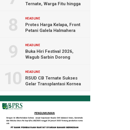
Ternate, Warga Fitu hingga
Maliaro Mengeluh
HEADLINE
Protes Harga Kelapa, Front
Petani Galela Halmahera
Utara Blokade Akses PT
NICO
HEADLINE
Buka Hiri Festival 2026,
Wagub Sarbin Dorong
Pariwisata Berbasis Alam dan
Digital
HEADLINE
RSUD CB Ternate Sukses
Gelar Transplantasi Kornea
Perdana di Indonesia Timur