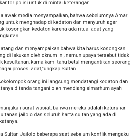
kantor polisi untuk di mintai keterangan.
pada awak media menyampaikan, bahwa sebelumnya Amar
ng untuk menghadap di kedaton dan menyuruh agar
tuk kosongkan kedaton karena ada ritual adat yang
angkutan.
datang dan menyampaikan bahwa kita harus kosongkan
ng di lakukan oleh oknum ini, namun upaya tersebut tidak
ak kesultanan, karna kami tahu betul mengantikan seorang
agai prosesi adat,”ungkap Sultan.
 sekelompok orang ini langsung mendatangi kedaton dan
atanya ditanda tangani oleh mendiang almarhum ayah
enunjukan surat wasiat, bahwa mereka adalah keturunan
ltanan jailolo dan seluruh harta sultan yang ada di
katanya.
a Sultan Jailolo beberapa saat sebelum konflik mengaku