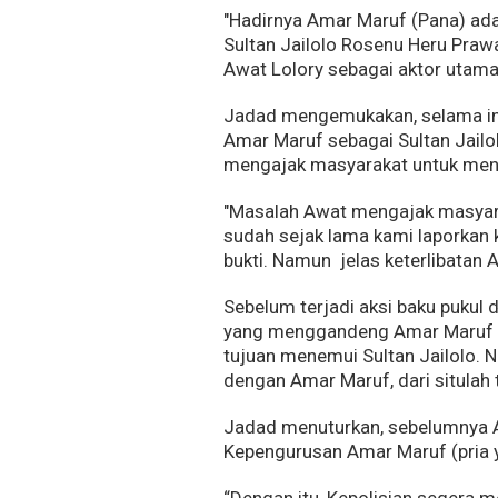
"Hadirnya Amar Maruf (Pana) ada
Sultan Jailolo Rosenu Heru Praw
Awat Lolory sebagai aktor utama
Jadad mengemukakan, selama in
Amar Maruf sebagai Sultan Jailo
mengajak masyarakat untuk menga
"Masalah Awat mengajak masyara
sudah sejak lama kami laporkan k
bukti. Namun jelas keterlibatan Aw
Sebelum terjadi aksi baku pukul 
yang menggandeng Amar Maruf s
tujuan menemui Sultan Jailolo. N
dengan Amar Maruf, dari situlah t
Jadad menuturkan, sebelumnya Awa
Kepengurusan Amar Maruf (pria y
“Dengan itu, Kepolisian segera