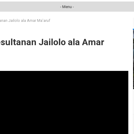
- Menu -
anan Jailolo ala Amar Ma’aruf
sultanan Jailolo ala Amar