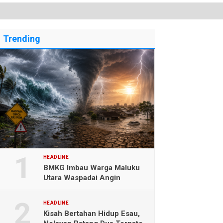
Trending
HEADLINE
BMKG Imbau Warga Maluku
Utara Waspadai Angin
Kencang dan Gelombang
Tinggi
HEADLINE
Kisah Bertahan Hidup Esau,