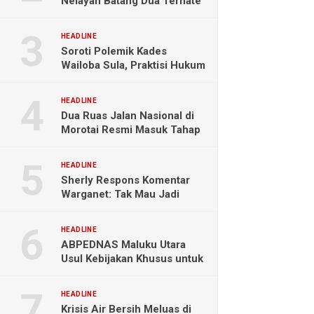
Nelayan Batang Dua Ternate
Selamat Setelah Hanyut
Hampir Sebulan
HEADLINE
Soroti Polemik Kades
Wailoba Sula, Praktisi Hukum
Ingatkan Bahaya Intervensi
Politik
HEADLINE
Dua Ruas Jalan Nasional di
Morotai Resmi Masuk Tahap
Pengerjaan
HEADLINE
Sherly Respons Komentar
Warganet: Tak Mau Jadi
Orang Lain, Fokus Buktikan
Hasil Kerja
HEADLINE
ABPEDNAS Maluku Utara
Usul Kebijakan Khusus untuk
Koperasi Desa di Wilayah
Kepulauan
HEADLINE
Krisis Air Bersih Meluas di