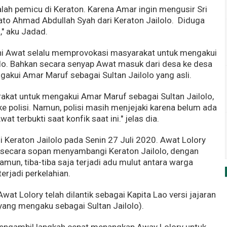
lah pemicu di Keraton. Karena Amar ingin mengusir Sri
ato Ahmad Abdullah Syah dari Keraton Jailolo. Diduga
," aku Jadad.
i Awat selalu memprovokasi masyarakat untuk mengakui
lo. Bahkan secara senyap Awat masuk dari desa ke desa
kui Amar Maruf sebagai Sultan Jailolo yang asli.
kat untuk mengakui Amar Maruf sebagai Sultan Jailolo,
e polisi. Namun, polisi masih menjejaki karena belum ada
at terbukti saat konfik saat ini." jelas dia.
di Keraton Jailolo pada Senin 27 Juli 2020. Awat Lolory
ecara sopan menyambangi Keraton Jailolo, dengan
amun, tiba-tiba saja terjadi adu mulut antara warga
erjadi perkelahian.
t Lolory telah dilantik sebagai Kapita Lao versi jajaran
ang mengaku sebagai Sultan Jailolo).
 mengambil langkah cepat menangkap Away Lolory untuk