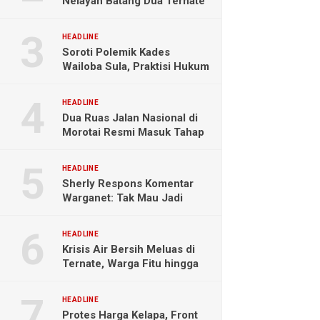
Nelayan Batang Dua Ternate
Selamat Setelah Hanyut
Hampir Sebulan
HEADLINE
Soroti Polemik Kades
Wailoba Sula, Praktisi Hukum
Ingatkan Bahaya Intervensi
Politik
HEADLINE
Dua Ruas Jalan Nasional di
Morotai Resmi Masuk Tahap
Pengerjaan
HEADLINE
Sherly Respons Komentar
Warganet: Tak Mau Jadi
Orang Lain, Fokus Buktikan
Hasil Kerja
HEADLINE
Krisis Air Bersih Meluas di
Ternate, Warga Fitu hingga
Maliaro Mengeluh
HEADLINE
Protes Harga Kelapa, Front