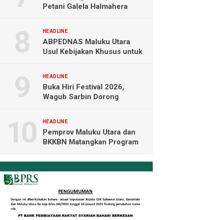
Petani Galela Halmahera
Utara Blokade Akses PT
NICO
HEADLINE
ABPEDNAS Maluku Utara
Usul Kebijakan Khusus untuk
Koperasi Desa di Wilayah
Kepulauan
HEADLINE
Buka Hiri Festival 2026,
Wagub Sarbin Dorong
Pariwisata Berbasis Alam dan
Digital
HEADLINE
Pemprov Maluku Utara dan
BKKBN Matangkan Program
Tamasya, Sofifi Jadi Prioritas