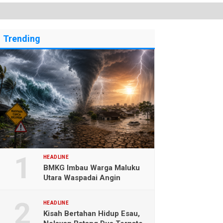
Trending
HEADLINE
BMKG Imbau Warga Maluku
Utara Waspadai Angin
Kencang dan Gelombang
Tinggi
HEADLINE
Kisah Bertahan Hidup Esau,