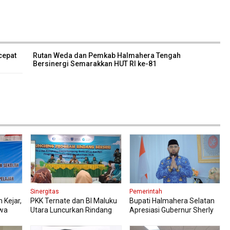
cepat
Rutan Weda dan Pemkab Halmahera Tengah
Bersinergi Semarakkan HUT RI ke-81
Sinergitas
Pemerintah
 Kejar,
PKK Ternate dan BI Maluku
Bupati Halmahera Selatan
swa
Utara Luncurkan Rindang
Apresiasi Gubernur Sherly
Berseri Perkuat Ketahanan
Dorong Transformasi Digital
Pangan
Pengadaan Barang dan