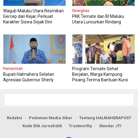
Wagub Maluku Utara Resmikan
Sinergitas
Gercep dan Kejar, Perkuat
PKK Ternate dan BI Maluku
Karakter Siswa Sejak Dini
Utara Luncurkan Rindang
Berseri Perkuat Ketahanan
Pangan
Program Ternate Sehat
Pemerintah
Bupati Halmahera Selatan
Berjalan, Warga Kampung
Apresiasi Gubernur Sherly
Pisang Terima Bantuan Kursi
Dorong Transformasi Digital
Roda
Pengadaan Barang dan Jasa
Redaksi
Pedoman Media Siber
Tentang HALMAHERAPOST
Kode Etik Jurnalistik
Trustworthy
Standar JTI