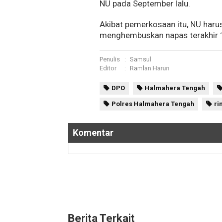
NU pada September lalu.
Akibat pemerkosaan itu, NU haru
menghembuskan napas terakhir 
Penulis
:
Samsul
Editor
:
Ramlan Harun
DPO
Halmahera Tengah
Polres Halmahera Tengah
ri
Komentar
Berita Terkait