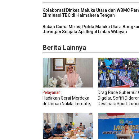
Kolaborasi Dinkes Maluku Utara dan WBMC Per
Eliminasi TBC di Halmahera Tengah
Bukan Cuma Miras, Polda Maluku Utara Bongka
Jaringan Senjata Api Ilegal Lintas Wilayah
Berita Lainnya
Drag Race Gubernur C
Pelayanan
Hadirkan Gerai Merdeka
Digelar, Sofifi Didoro
di Taman Nukila Ternate,
Destinasi Sport Tour
Cara DPMPTSP
Permudah Legalitas
Usaha