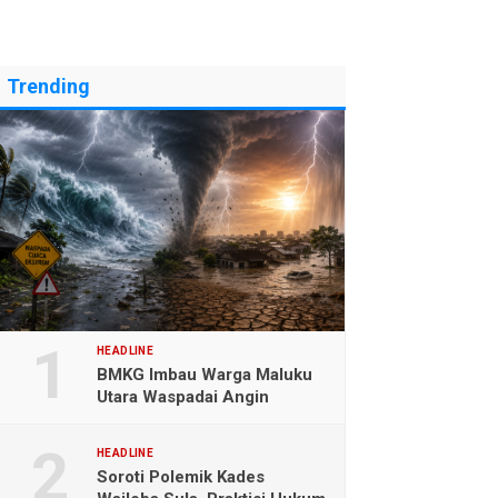
Trending
HEADLINE
BMKG Imbau Warga Maluku
Utara Waspadai Angin
Kencang dan Gelombang
Tinggi
HEADLINE
Soroti Polemik Kades