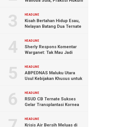
Wailoba Sula, Praktisi Hukum
Ingatkan Bahaya Intervensi
Politik
HEADLINE
Kisah Bertahan Hidup Esau,
Nelayan Batang Dua Ternate
Selamat Setelah Hanyut
Hampir Sebulan
HEADLINE
Sherly Respons Komentar
Warganet: Tak Mau Jadi
Orang Lain, Fokus Buktikan
Hasil Kerja
HEADLINE
ABPEDNAS Maluku Utara
Usul Kebijakan Khusus untuk
Koperasi Desa di Wilayah
Kepulauan
HEADLINE
RSUD CB Ternate Sukses
Gelar Transplantasi Kornea
Perdana di Indonesia Timur
HEADLINE
Krisis Air Bersih Meluas di