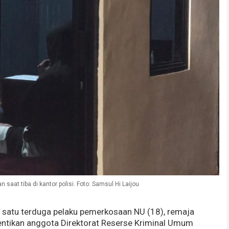
saat tiba di kantor polisi. Foto: Samsul Hi Laijou
n satu terduga pelaku pemerkosaan NU (18), remaja
ihentikan anggota Direktorat Reserse Kriminal Umum