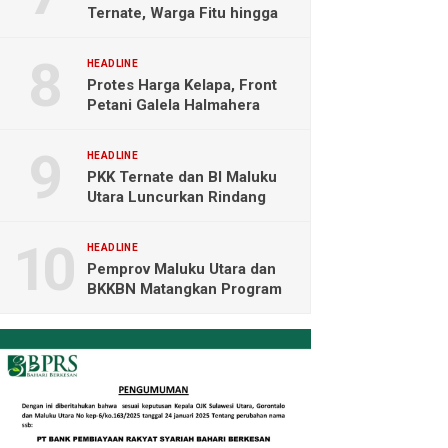
Ternate, Warga Fitu hingga
Maliaro Mengeluh
HEADLINE
Protes Harga Kelapa, Front
Petani Galela Halmahera
Utara Blokade Akses PT
NICO
HEADLINE
PKK Ternate dan BI Maluku
Utara Luncurkan Rindang
Berseri Perkuat Ketahanan
Pangan
HEADLINE
Pemprov Maluku Utara dan
BKKBN Matangkan Program
Tamasya, Sofifi Jadi Prioritas