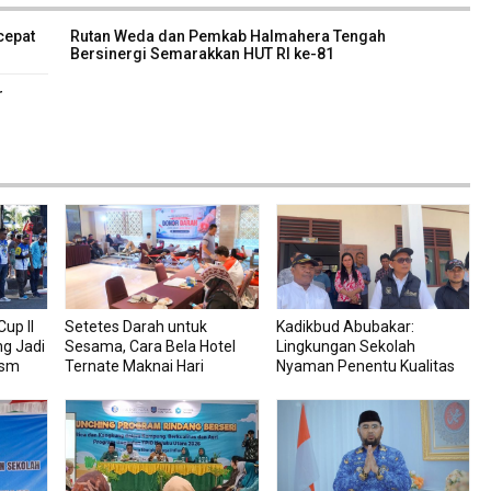
cepat
Rutan Weda dan Pemkab Halmahera Tengah
Bersinergi Semarakkan HUT RI ke-81
r
up II
Setetes Darah untuk
Kadikbud Abubakar:
ng Jadi
Sesama, Cara Bela Hotel
Lingkungan Sekolah
ism
Ternate Maknai Hari
Nyaman Penentu Kualitas
Kemerdekaan
Pembelajaran