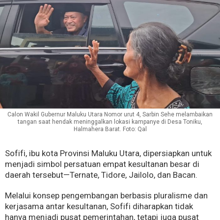
Calon Wakil Gubernur Maluku Utara Nomor urut 4, Sarbin Sehe melambaikan
tangan saat hendak meninggalkan lokasi kampanye di Desa Toniku,
Halmahera Barat. Foto: Qal
Sofifi, ibu kota Provinsi Maluku Utara, dipersiapkan untuk
menjadi simbol persatuan empat kesultanan besar di
daerah tersebut—Ternate, Tidore, Jailolo, dan Bacan.
Melalui konsep pengembangan berbasis pluralisme dan
kerjasama antar kesultanan, Sofifi diharapkan tidak
hanya menjadi pusat pemerintahan, tetapi juga pusat