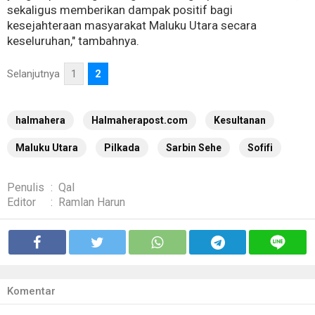
sekaligus memberikan dampak positif bagi
kesejahteraan masyarakat Maluku Utara secara
keseluruhan," tambahnya.
Selanjutnya
1
2
halmahera
Halmaherapost.com
Kesultanan
Maluku Utara
Pilkada
Sarbin Sehe
Sofifi
Penulis
:
Qal
Editor
:
Ramlan Harun
Komentar