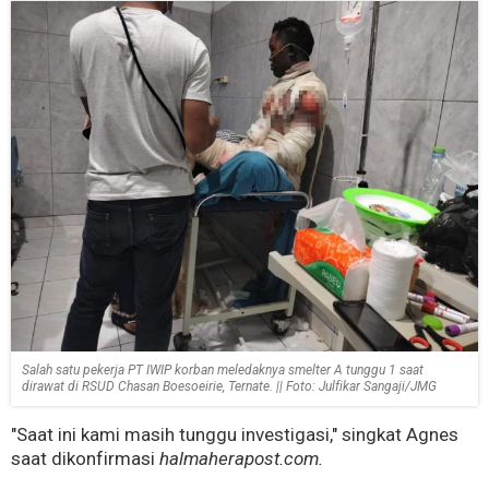
Salah satu pekerja PT IWIP korban meledaknya smelter A tunggu 1 saat
dirawat di RSUD Chasan Boesoeirie, Ternate. || Foto: Julfikar Sangaji/JMG
"Saat ini kami masih tunggu investigasi," singkat Agnes
saat dikonfirmasi
halmaherapost.com.