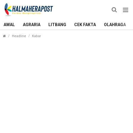
AWAL
AGRARIA
LITBANG
CEK FAKTA
OLAHRAGA
Smelter PT IWIP Meledak, 6 Pekerja Alami Luka Ba
Headline
Kabar