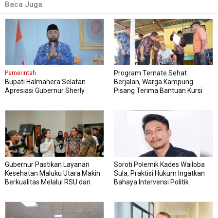
Baca Juga
Program Ternate Sehat
Pemerintah
Bupati Halmahera Selatan
Berjalan, Warga Kampung
Apresiasi Gubernur Sherly
Pisang Terima Bantuan Kursi
Dorong Transformasi Digital
Roda
Pengadaan Barang dan Jasa
Gubernur Pastikan Layanan
Soroti Polemik Kades Wailoba
Kesehatan Maluku Utara Makin
Sula, Praktisi Hukum Ingatkan
Berkualitas Melalui RSU dan
Bahaya Intervensi Politik
RSJ Sofifi