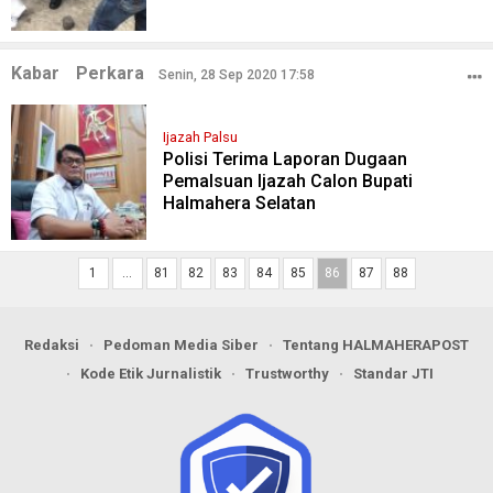
Kabar
Perkara
Senin, 28 Sep 2020 17:58
Ijazah Palsu
Polisi Terima Laporan Dugaan
Pemalsuan Ijazah Calon Bupati
Halmahera Selatan
1
…
81
82
83
84
85
86
87
88
Redaksi
Pedoman Media Siber
Tentang HALMAHERAPOST
Kode Etik Jurnalistik
Trustworthy
Standar JTI