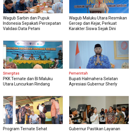
Wagub Sarbin dan Pupuk
Wagub Maluku Utara Resmikan
Indonesia Sepakati Percepatan
Gercep dan Kejar, Perkuat
Validasi Data Petani
Karakter Siswa Sejak Dini
Sinergitas
Pemerintah
PKK Ternate dan BI Maluku
Bupati Halmahera Selatan
Utara Luncurkan Rindang
Apresiasi Gubernur Sherly
Berseri Perkuat Ketahanan
Dorong Transformasi Digital
Pangan
Pengadaan Barang dan Jasa
Program Ternate Sehat
Gubernur Pastikan Layanan