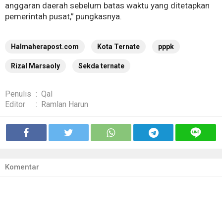
anggaran daerah sebelum batas waktu yang ditetapkan
pemerintah pusat,” pungkasnya.
Halmaherapost.com
Kota Ternate
pppk
Rizal Marsaoly
Sekda ternate
Penulis
:
Qal
Editor
:
Ramlan Harun
Komentar